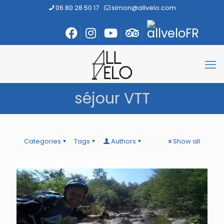
06 80 28 50 17
simon@allvelo.com
séjour VTT
Categories
Tags
Authors
Show all