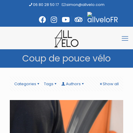
06 80 28 50 17
simon@allvelo.com
Coup de pouce vélo
Categories
Tags
Authors
Show all