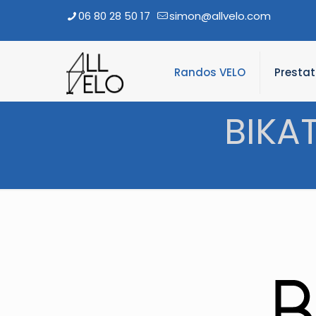
06 80 28 50 17
simon@allvelo.com
Randos VELO
Presta
BIKA