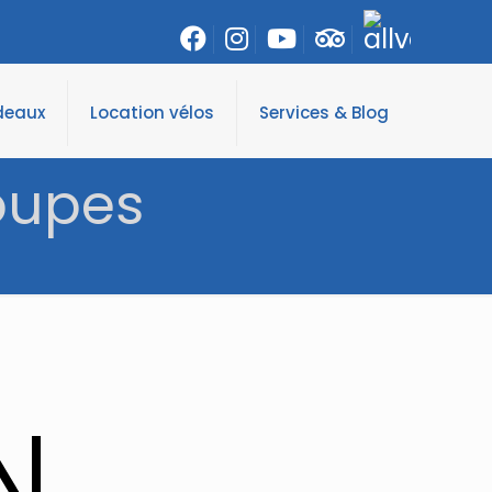
deaux
Location vélos
Services & Blog
oupes