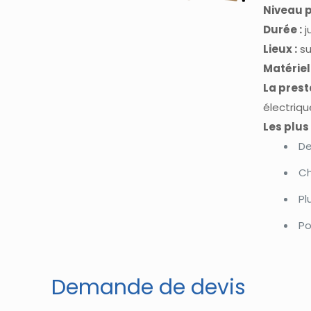
Niveau p
Durée :
j
Lieux :
su
Matériel 
La prest
électriqu
Les plus 
De
Ch
Pl
Po
Demande de devis