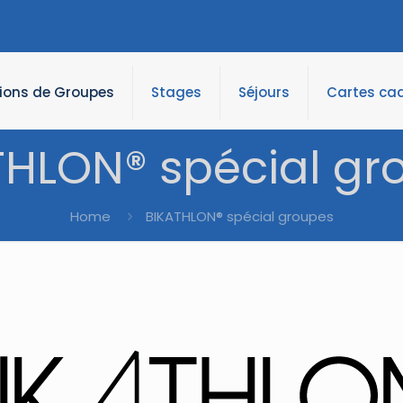
tions de Groupes
Stages
Séjours
Cartes ca
THLON® spécial gr
Home
BIKATHLON® spécial groupes