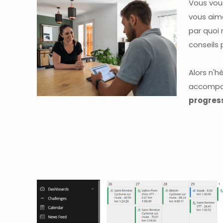
Vous vous
vous aim
par quoi
conseils 
Alors n'h
accompa
progress