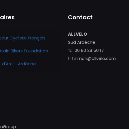
aires
Contact
ALLVELO
teur Cycliste Français
Sud Ardèche
☏ 06 80 28 50 17
tain Bikers Foundation
🖂 simon@allvelo.com
-d’Arc – Ardèche
inGroup