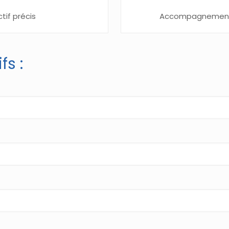
if précis
Accompagnement su
fs :