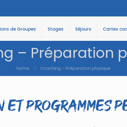
tions de Groupes
Stages
Séjours
Cartes ca
g – Préparation 
Home
Coaching – Préparation physique
n et programmes 