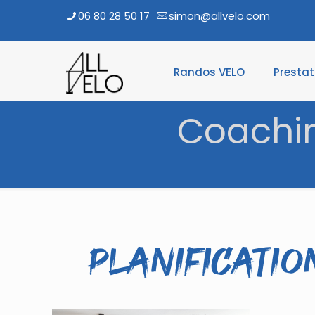
06 80 28 50 17
simon@allvelo.com
Randos VELO
Presta
Coachin
Planificatio