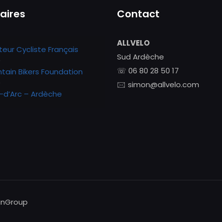
aires
Contact
ALLVELO
teur Cycliste Français
Sud Ardèche
☏ 06 80 28 50 17
tain Bikers Foundation
🖂 simon@allvelo.com
-d’Arc – Ardèche
inGroup