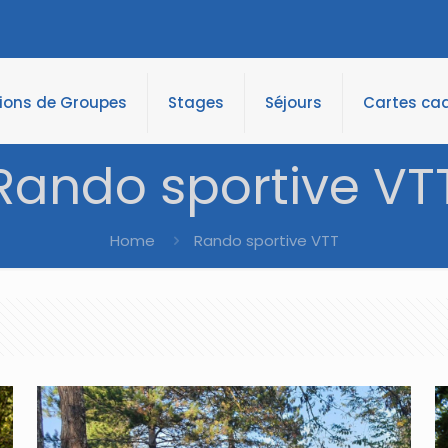
tions de Groupes
Stages
Séjours
Cartes ca
Rando sportive VT
Home
Rando sportive VTT