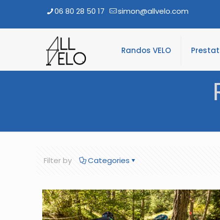
06 80 28 50 17
simon@allvelo.com
Randos VELO
Presta
Filter by
Categories