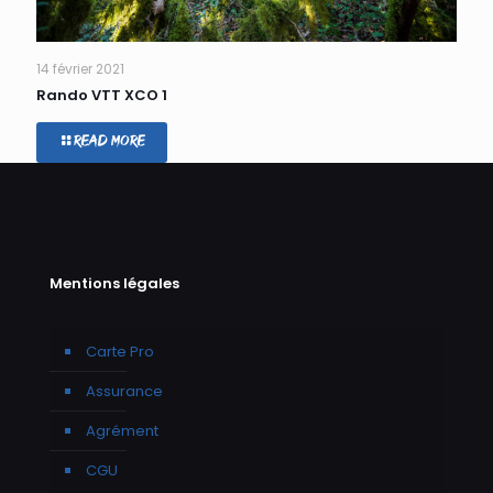
14 février 2021
Rando VTT XCO 1
Read more
Mentions légales
Carte Pro
Assurance
Agrément
CGU