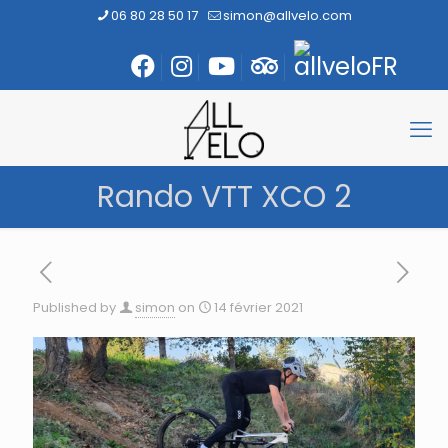
06 80 28 50 17
simon@allvelo.com
Rando VTT XCO 2
Published by
simon
on
14 février 2021