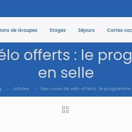
tions de Groupes
Stages
Séjours
Cartes ca
élo offerts : le p
en selle
g
Articles
Des cours de vélo offerts : le programme 