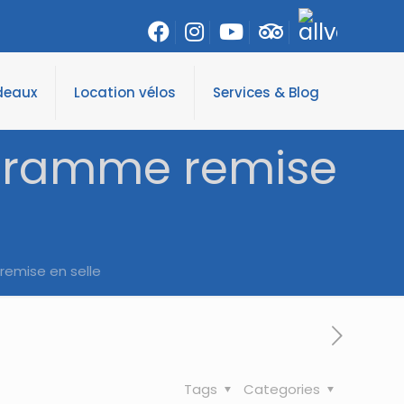
deaux
Location vélos
Services & Blog
rogramme remise
remise en selle
Tags
Categories