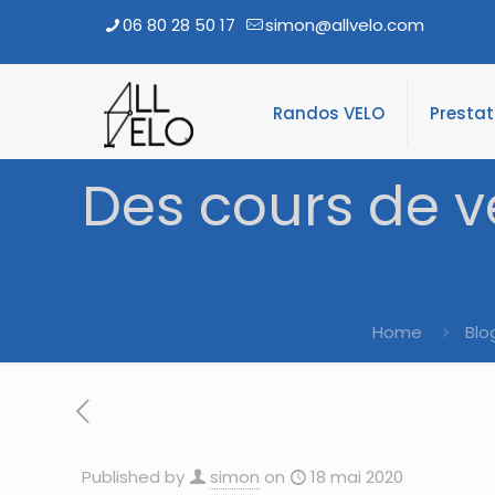
06 80 28 50 17
simon@allvelo.com
Randos VELO
Presta
Des cours de v
Home
Blo
Published by
simon
on
18 mai 2020