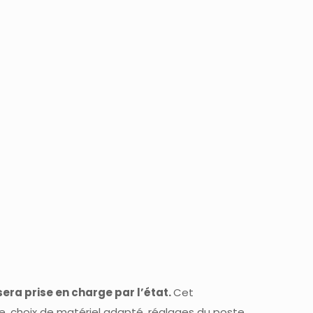
era prise en charge par l’état.
Cet
le, choix de matériel adapté, réglages du poste