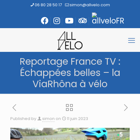
06 80 28 50 17
simon@allvelo.com
Reportage France TV :
Échappées belles – la
ViaRhôna à vélo
Published by
simon
on
11 juin 2023