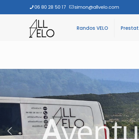
06 80 28 50 17
simon@allvelo.com
Randos VELO
Presta
A
vent