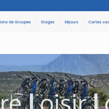
tions de Groupes
Stages
Séjours
Cartes ca
ure
L
oisir
L