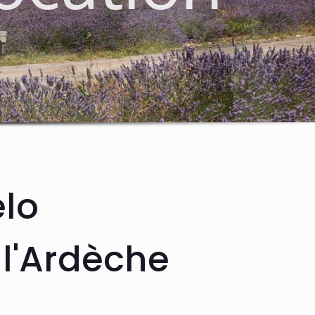
élo
 l'Ardèche