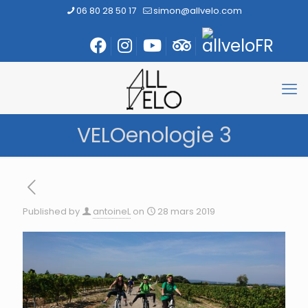
06 80 28 50 17
simon@allvelo.com
VELOenologie 3
Published by
antoineL
on
28 mars 2019