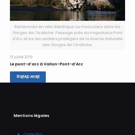
Randonnée en vélo électrique ou musculaire dans les
Gorges de l'Ardèche. Passage près du majestueux Pont
d'Arc et sur les sentiers protégers de la éserve Naturelle
des Gorges de l'Ardèche.
13 juillet 2019
Le pont-d’arc à Vallon-Pont-d’Arc
Read more
Mentions légales
Carte Pro