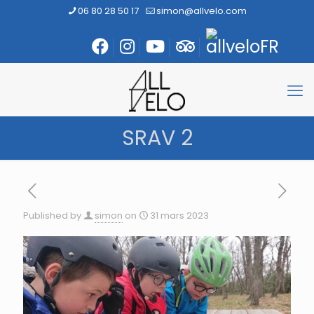
06 80 28 50 17
simon@allvelo.com
SRAV 2
Published by
simon
on
31 mars 2023