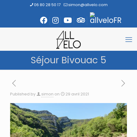
06 80 28 50 17
simon@allvelo.com
Séjour Bivouac 5
Published by
simon
on
29 avril 2021